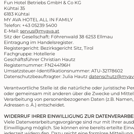
Fun Hotel Betriebs GmbH & Co KG
Kühtai 35
6183 Kühtai
MY AVA HOTEL ALL IN FAMILY
Telefon: +43 05239 5400
E-Mail:
servus@myava.at
Sitz der Gesellschaft: Föhrenwald 38 6253 Ellmau
Eintragung im Handelsregister.
Registergericht: Bezirksgericht Sitz, Tirol
Fachgruppe: Hotellerie
Geschäftsführer Christian Hautz
Registernummer: FN244196H
Umsatzsteuer-Identifikationsnummer: ATU-32178602
Datenschutzbeauftragter: Julia Hautz
datenschutz@myava
Verantwortliche Stelle ist die natürliche oder juristische Per
oder gemeinsam mit anderen über die Zwecke und Mittel
Verarbeitung von personenbezogenen Daten (z.B. Namen, 
Adressen o. Ä.) entscheidet.
WIDERRUF IHRER EINWILLIGUNG ZUR DATENVERARBE
Viele Datenverarbeitungsvorgänge sind nur mit Ihrer aus
Einwilligung möglich. Sie können eine bereits erteilte Einw
jederzeit widerrufen. Dazu reicht eine formlose Mitteilung