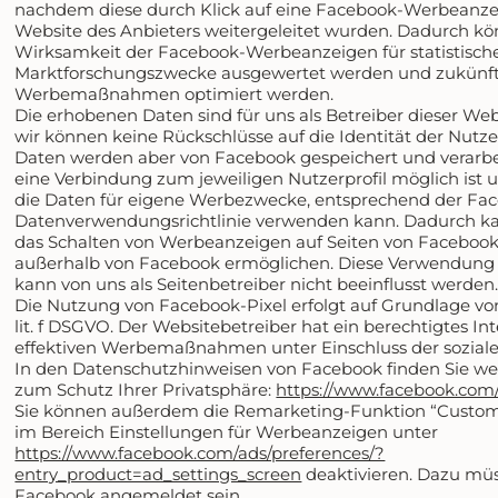
nachdem diese durch Klick auf eine Facebook-Werbeanzei
Website des Anbieters weitergeleitet wurden. Dadurch kö
Wirksamkeit der Facebook-Werbeanzeigen für statistisch
Marktforschungszwecke ausgewertet werden und zukünf
Werbemaßnahmen optimiert werden.
Die erhobenen Daten sind für uns als Betreiber dieser We
wir können keine Rückschlüsse auf die Identität der Nutze
Daten werden aber von Facebook gespeichert und verarbei
eine Verbindung zum jeweiligen Nutzerprofil möglich ist
die Daten für eigene Werbezwecke, entsprechend der Fa
Datenverwendungsrichtlinie verwenden kann. Dadurch k
das Schalten von Werbeanzeigen auf Seiten von Facebook
außerhalb von Facebook ermöglichen. Diese Verwendung
kann von uns als Seitenbetreiber nicht beeinflusst werden
Die Nutzung von Facebook-Pixel erfolgt auf Grundlage von 
lit. f DSGVO. Der Websitebetreiber hat ein berechtigtes In
effektiven Werbemaßnahmen unter Einschluss der sozial
In den Datenschutzhinweisen von Facebook finden Sie we
zum Schutz Ihrer Privatsphäre:
https://www.facebook.com/
Sie können außerdem die Remarketing-Funktion “Custo
im Bereich Einstellungen für Werbeanzeigen unter
https://www.facebook.com/ads/preferences/?
entry_product=ad_settings_screen
deaktivieren. Dazu müs
Facebook angemeldet sein.